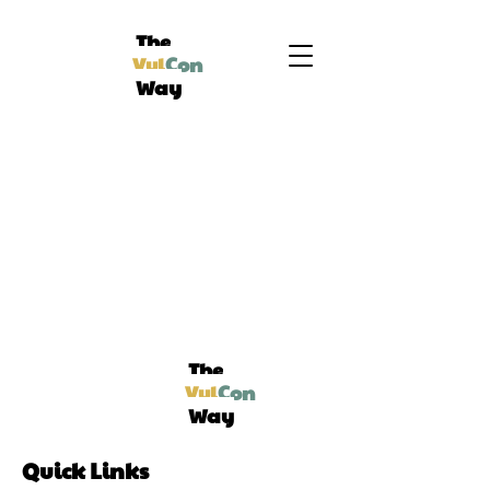
The
Vul
Con
Way
The
Vul
Con
Way
Quick Links